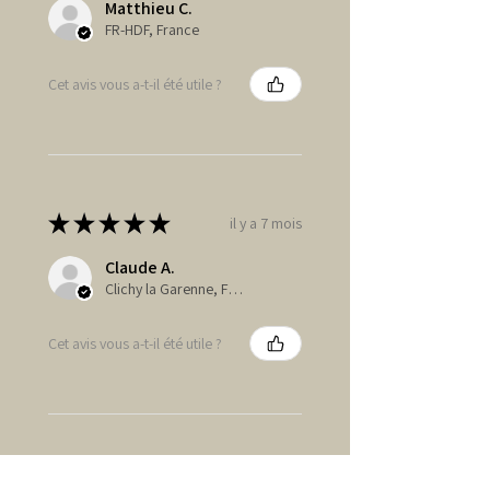
Matthieu C.
FR-HDF, France
Cet avis vous a-t-il été utile ?
★
★
★
★
★
il y a 7 mois
Claude A.
Clichy la Garenne, FR-IDF
Cet avis vous a-t-il été utile ?
★
★
★
★
★
il y a 9 mois