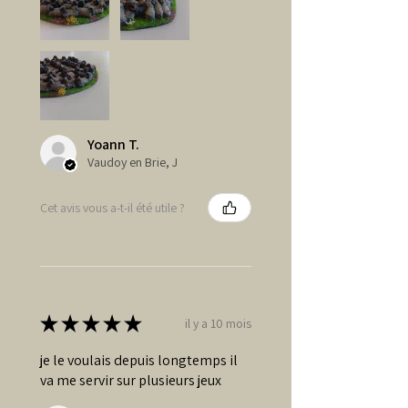
Yoann T.
Vaudoy en Brie, J
Cet avis vous a-t-il été utile ?
★
★
★
★
★
il y a 10 mois
je le voulais depuis longtemps il
va me servir sur plusieurs jeux