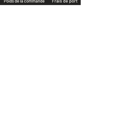
Frais de port
Poids de la commande
0 - 2 kg
10 euros TTC
15 euros TTC
2 - 5 kg
20 euros TTC
5 - 7 kg
25 euros TTC
7 - 20 kg
30 euros TTC
+20 kg
Frais de port Colissimo avec
signature
Poids de la commande
Frais de port
Suisse
0 - 2 kg
2 - 5 kg
5 - 7 kg