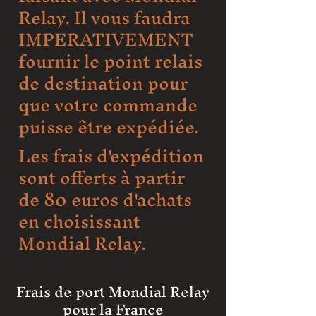
Relay. Il vous faudra
IMPERATIVEMENT
fournir le point relais
de destination pour
que votre commande
puisse être expédiée.
Les frais d'expédition
sont offerts à partir
de 80 euros d'achats
en choisissant
Mondial Relay.
Frais de port Mondial Relay
pour la France