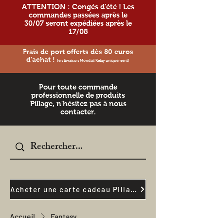
ATTENTION : Congés d'été ! Les
commandes passées après le
30/07 seront expédiées après le
17/08
Frais de port offerts dès 80 euros
d'achat !
(en livraison Mondial Relay uniquement)
Pour toute commande
professionnelle de produits
Pillage, n'hésitez pas à nous
contacter.
Acheter une carte cadeau Pillage
Accueil
Fantasy