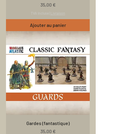
Prix
35,00 €
TVA Incluse
|
Livraison
Ajouter au panier
Gardes (fantastique)
Prix
35,00 €