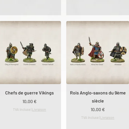
Chefs de guerre Vikings
Rois Anglo-saxons du 9ème
siècle
Prix
10,00 €
Prix
10,00 €
TVA Incluse
|
Livraison
TVA Incluse
|
Livraison