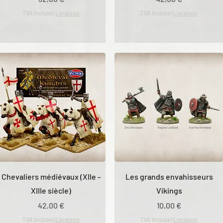
TVA Incluse
|
Livraison
TVA Incluse
|
Livraison
Chevaliers médiévaux (XIIe -
Les grands envahisseurs
XIIIe siècle)
Vikings
Prix
Prix
42,00 €
10,00 €
TVA Incluse
|
Livraison
TVA Incluse
|
Livraison