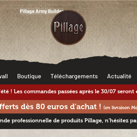
Pillage Army Builder
all
Boutique
Téléchargements
Actualité
té ! Les commandes passées après le 30/07 seront e
fferts dès 80 euros d'achat !
(en livraison M
e professionnelle de produits Pillage, n'hésitez pa