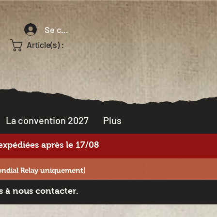
Se connecter
Article(s) :
La convention 2027
Plus
xpédiées après le 17/08
ondial Relay uniquement)
s à nous contacter.