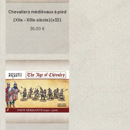
Chevaliers médiévaux à pied
(XIIe - XIIIe siècle) (x32)
Prix
36,00 €
TVA Incluse
|
Livraison