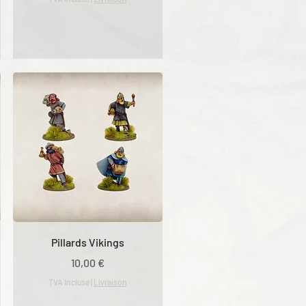
Pillards Vikings
Prix
10,00 €
TVA Incluse
|
Livraison