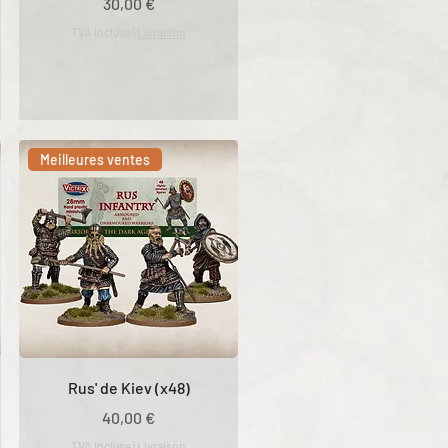
Prix
30,00 €
TVA Incluse
|
Livraison
Meilleures ventes
Rus' de Kiev (x48)
Prix
40,00 €
TVA Incluse
|
Livraison