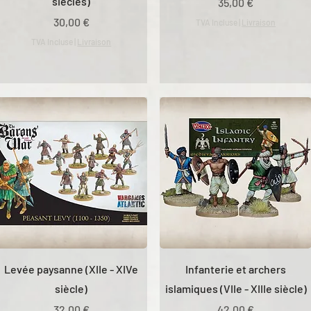
siècles)
Prix
35,00 €
Prix
30,00 €
TVA Incluse
|
Livraison
TVA Incluse
|
Livraison
Levée paysanne (XIIe - XIVe
Infanterie et archers
siècle)
islamiques (VIIe - XIIIe siècle)
Prix
Prix
32,00 €
42,00 €