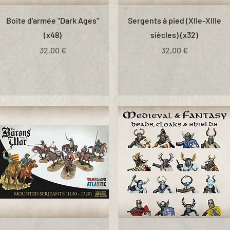
Boite d'armée "Dark Ages"
Sergents à pied (XIIe-XIIIe
(x48)
siècles) (x32)
Prix
Prix
32,00 €
32,00 €
TVA Incluse
|
Livraison
TVA Incluse
|
Livraison