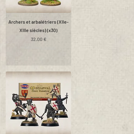
Archers et arbalétriers (XIIe-
XIIIe siècles) (x30)
Prix
32,00 €
TVA Incluse
|
Livraison