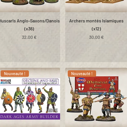
Huscarls Anglo-Saxons/Danois
Archers montés Islamiques
(x36)
(x12)
Prix
Prix
32,00 €
30,00 €
TVA Incluse
|
Livraison
TVA Incluse
|
Livraison
Nouveauté !
Nouveauté !