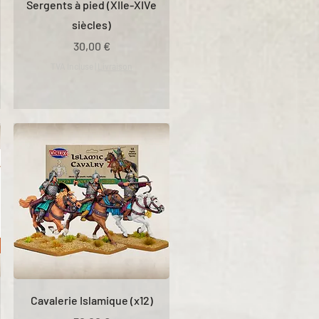
Sergents à pied (XIIe-XIVe
siècles)
Prix
30,00 €
TVA Incluse
|
Livraison
Cavalerie Islamique (x12)