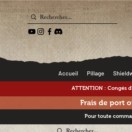
Accueil
Pillage
Shieldw
ATTENTION : Congés d'é
Frais de port o
Pour toute command