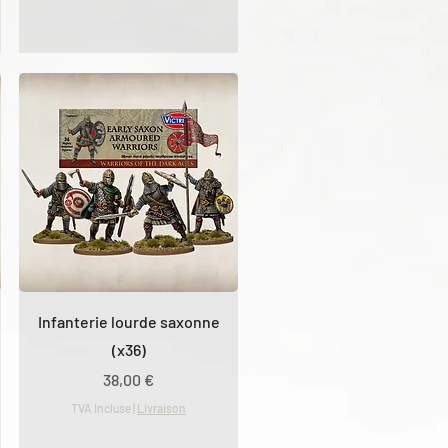
Infanterie lourde saxonne
(x36)
Prix
38,00 €
TVA Incluse
|
Livraison