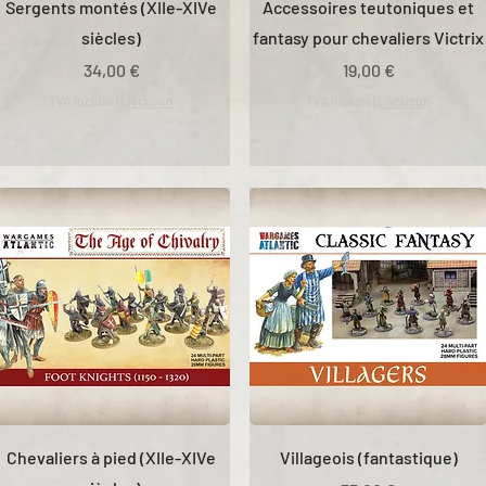
Sergents montés (XIIe-XIVe
Accessoires teutoniques et
siècles)
fantasy pour chevaliers Victrix
Prix
Prix
34,00 €
19,00 €
TVA Incluse
|
Livraison
TVA Incluse
|
Livraison
Chevaliers à pied (XIIe-XIVe
Villageois (fantastique)