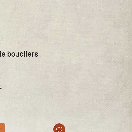
de boucliers
n
r