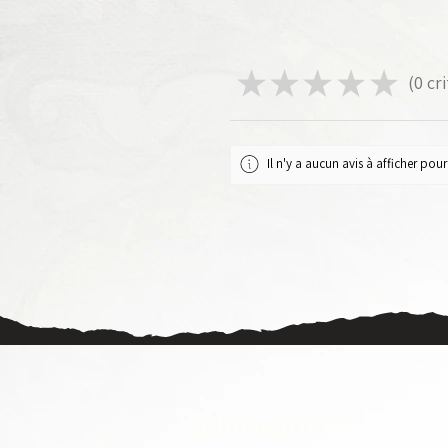
★
★
★
★
★
0
cri
0
Il n'y a aucun avis à afficher po
Informations