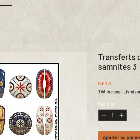
Transferts 
samnites 3
Prix
6,50 €
TVA Incluse
|
Livraiso
Quantité
*
Ajouter au panie