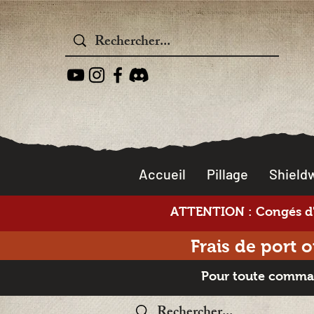
Accueil
Pillage
Shieldw
ATTENTION : Congés d'é
Frais de port 
Pour toute command