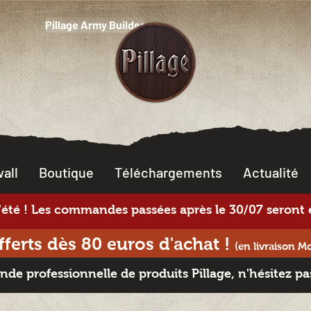
Pillage Army Builder
all
Boutique
Téléchargements
Actualité
té ! Les commandes passées après le 30/07 seront e
offerts dès 80 euros d'achat
!
(en livraison M
e professionnelle de produits Pillage, n'hésitez pa