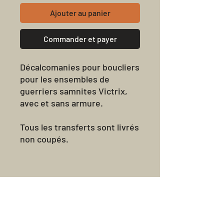
Ajouter au panier
Commander et payer
Décalcomanies pour boucliers
pour les ensembles de
guerriers samnites Victrix,
avec et sans armure.
Tous les transferts sont livrés
non coupés.
Avis sur les
produits
★
★
★
★
★
0