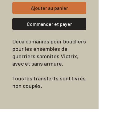
Ajouter au panier
Commander et payer
Décalcomanies pour boucliers
pour les ensembles de
guerriers samnites Victrix,
avec et sans armure.
Tous les transferts sont livrés
non coupés.
Avis sur les
produits
★
★
★
★
★
0