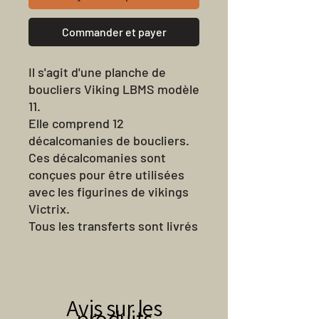
Commander et payer
Il s'agit d'une planche de
boucliers Viking LBMS modèle
11.
Elle comprend 12
décalcomanies de boucliers.
Ces décalcomanies sont
conçues pour être utilisées
avec les figurines de vikings
Victrix.
Tous les transferts sont livrés
non coupés.
Taille de la perforatrice pour
trous circulaires - 3 mm
Avis sur les
produits