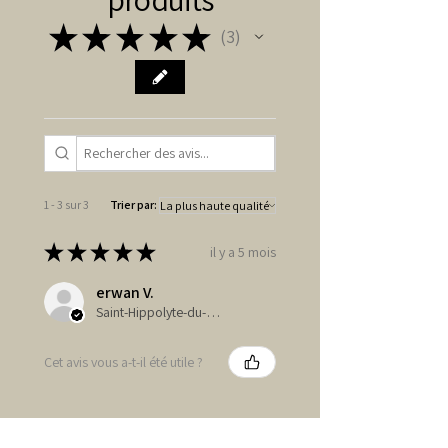
★
★
★
★
★
3
3
1 - 3 sur 3
Trier par:
★
★
★
★
★
il y a 5 mois
erwan V.
Saint-Hippolyte-du-Fort, FR-OCC
Cet avis vous a-t-il été utile ?