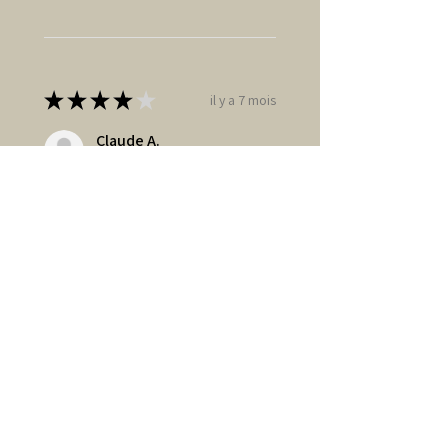
★
★
★
★
★
il y a 7 mois
Claude A.
Clichy la Garenne, FR-IDF
Cet avis vous a-t-il été utile ?
★
★
★
★
★
il y a 10 mois
Complément idéal des figurines
normandes.
Benoit R.