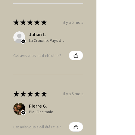
★
★
★
★
★
il y a 5 mois
Johan L.
La Croixille, Pays-de-la-Loire
Cet avis vous a-t-il été utile ?
★
★
★
★
★
il y a 5 mois
Pierre G.
Pia, Occitanie
Cet avis vous a-t-il été utile ?