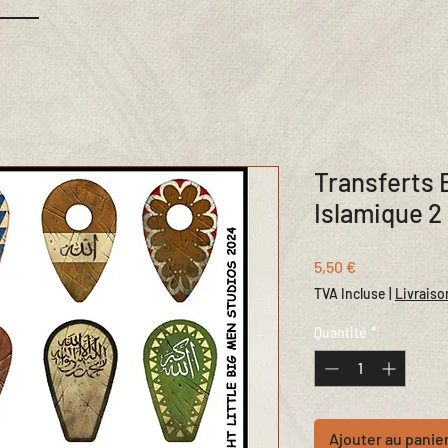
Transferts 
Islamique 2
Prix
5,50 €
TVA Incluse
|
Livraiso
Quantité
*
Ajouter au panie