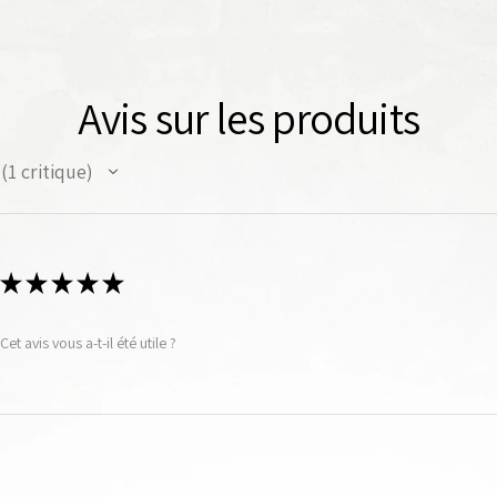
Avis sur les produits
1
critique
1
★
★
★
★
★
Cet avis vous a-t-il été utile ?