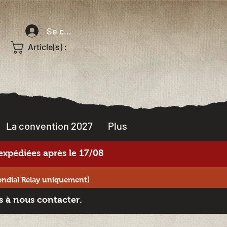
Se connecter
Article(s) :
La convention 2027
Plus
xpédiées après le 17/08
ondial Relay uniquement)
s à nous contacter.