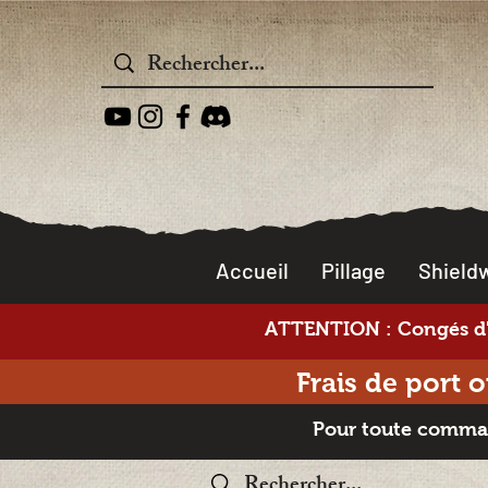
Accueil
Pillage
Shieldw
ATTENTION : Congés d'é
Frais de port 
Pour toute command