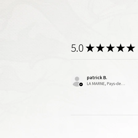
5.0
★
★
★
★
★
patrick B.
LA MARNE, Pays-de-la-Loire