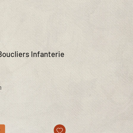
Boucliers Infanterie
n
r