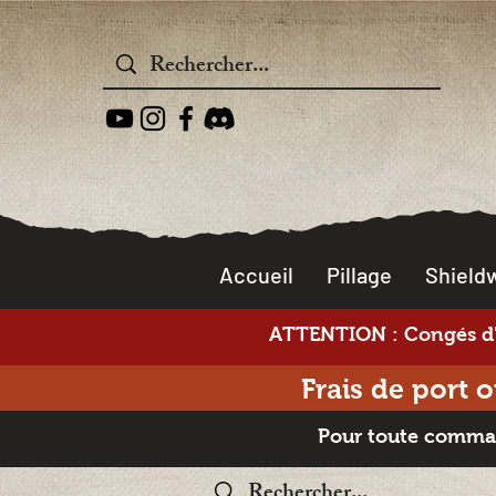
Accueil
Pillage
Shieldw
ATTENTION : Congés d'é
Frais de port 
Pour toute command