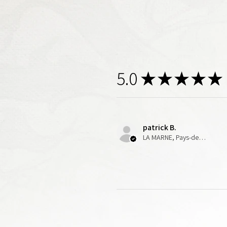
5.0
★
★
★
★
★
patrick B.
LA MARNE, Pays-de-la-Loire