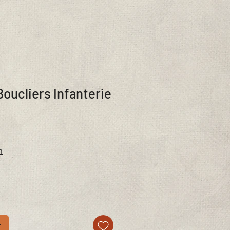
Boucliers Infanterie
n
r