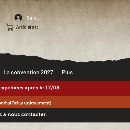
Se connecter
Article(s) :
La convention 2027
Plus
xpédiées après le 17/08
ondial Relay uniquement)
s à nous contacter.