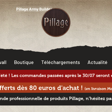
Pillage Army Builder
all
Boutique
Téléchargements
Actualité
té ! Les commandes passées après le 30/07 seront e
offerts dès 80 euros d'achat
!
(en livraison M
e professionnelle de produits Pillage, n'hésitez pa