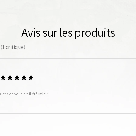
Avis sur les produits
1
critique
1
★
★
★
★
★
Cet avis vous a-t-il été utile ?