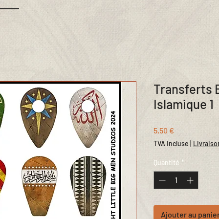
Transferts 
Islamique 1
Prix
5,50 €
TVA Incluse
|
Livraiso
Quantité
*
Ajouter au panie