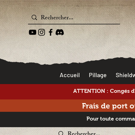
Accueil
Pillage
Shieldw
ATTENTION : Congés d'é
Frais de port 
Pour toute command