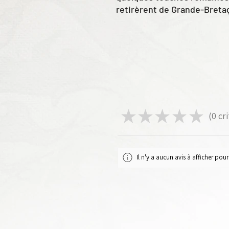
retirèrent de Grande-Bretag
influence perdura grâce au
d'autochtones britanniques 
Tous les transferts sont liv
Taille de la perforatrice pou
★
★
★
★
★
0
cri
0
Il n'y a aucun avis à afficher po