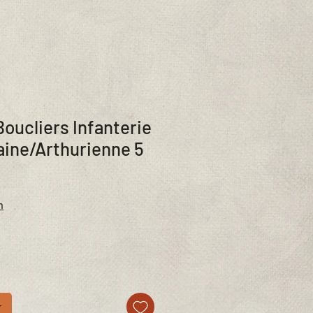
Boucliers Infanterie
ine/Arthurienne 5
n
r