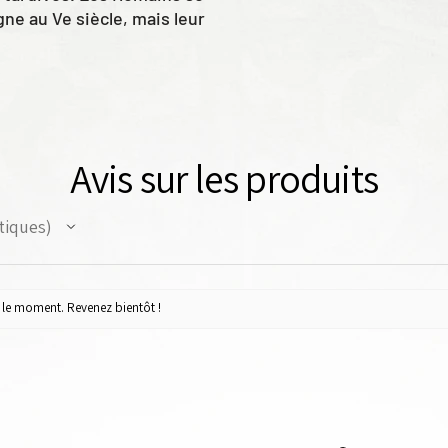
ne au Ve siècle, mais leur
x garnisons locales, composées
et de colons venus de l'empire.
rés non coupés.
r trous circulaires : 3,5 mm
Avis sur les produits
tiques
ur le moment. Revenez bientôt !