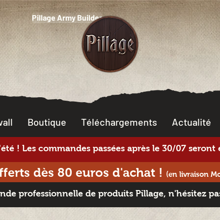
Pillage Army Builder
all
Boutique
Téléchargements
Actualité
té ! Les commandes passées après le 30/07 seront e
offerts dès 80 euros d'achat
!
(en livraison M
e professionnelle de produits Pillage, n'hésitez pa