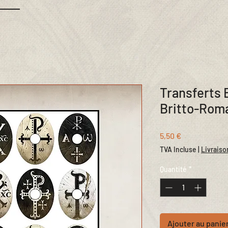
Transferts 
Britto-Roma
Prix
5,50 €
TVA Incluse
|
Livraiso
Quantité
*
Ajouter au panie