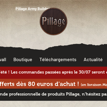
Pillage Army Builder
all
Boutique
Téléchargements
Actualité
té ! Les commandes passées après le 30/07 seront e
offerts dès 80 euros d'achat
!
(en livraison M
e professionnelle de produits Pillage, n'hésitez pa