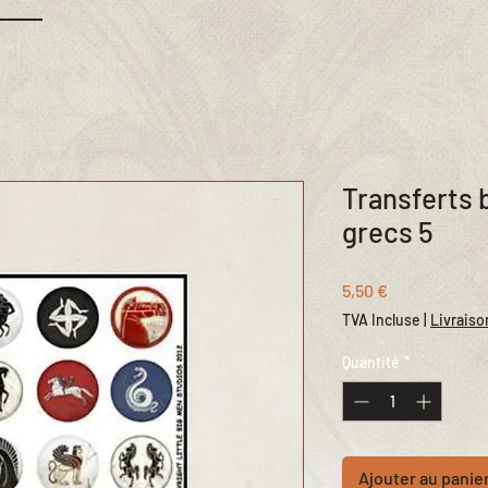
Transferts 
grecs 5
Prix
5,50 €
TVA Incluse
|
Livraiso
Quantité
*
Ajouter au panie