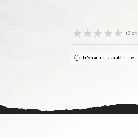
★
★
★
★
★
0
cri
0
Il n'y a aucun avis à afficher po