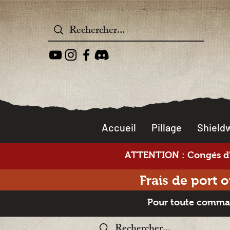
Accueil
Pillage
Shieldw
ATTENTION : Congés d'é
Frais de port 
Pour toute command