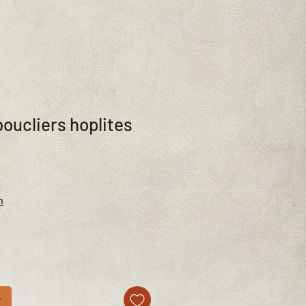
boucliers hoplites
n
r