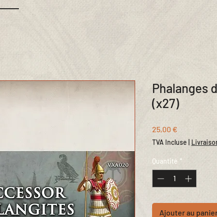
Phalanges 
(x27)
Prix
25,00 €
TVA Incluse
|
Livraiso
Quantité
*
Ajouter au panie