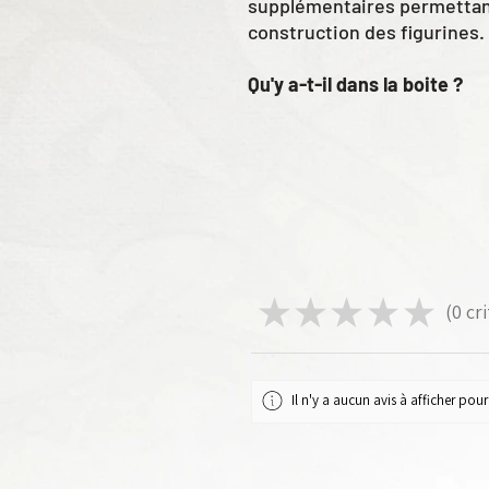
supplémentaires permettant 
construction des figurines.
Qu'y a-t-il dans la boite ?
27 figurines
24 phalangistes
3 commandants
6 options de corps
15 options de tête
24 piques
1 épée
1 trompette
★
★
★
★
★
0
cri
0
1 bannière
28 boucliers
Figurines en plastique à as
Il n'y a aucun avis à afficher po
Socles non fournis.
Transferts non inclus.