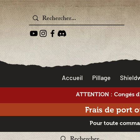
Accueil
Pillage
Shieldw
ATTENTION : Congés d'é
Frais de port 
Pour toute command