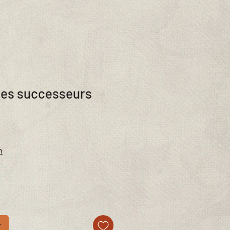
des successeurs
n
r