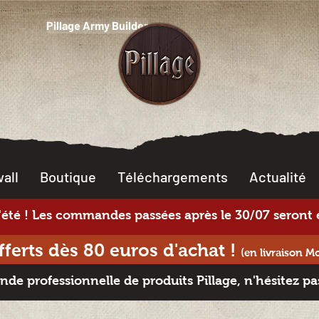
Pillage Army Builder
all
Boutique
Téléchargements
Actualité
té ! Les commandes passées après le 30/07 seront e
offerts dès 80 euros d'achat
!
(en livraison M
e professionnelle de produits Pillage, n'hésitez pa