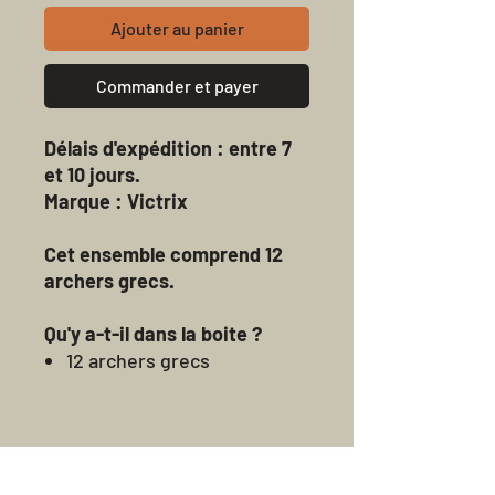
Ajouter au panier
Commander et payer
Délais d'expédition : entre 7
et 10 jours.
Marque : Victrix
Cet ensemble comprend 12
archers grecs.
Qu'y a-t-il dans la boite ?
12 archers grecs
Figurines en plastique à
assembler et à peindre.
Socles non fournis.
Transferts non inclus.