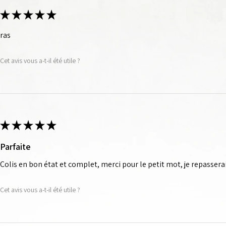
urnis.
★
★
★
★
★
ras
Cet avis vous a-t-il été utile ?
★
★
★
★
★
Parfaite
Colis en bon état et complet, merci pour le petit mot, je repassera
Cet avis vous a-t-il été utile ?