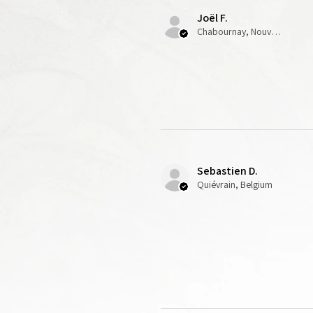
Socles et transferts non fo
Joël F.
Chabournay, Nouvelle-Aquitaine
Sebastien D.
Quiévrain, Belgium