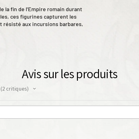
 la fin de l'Empire romain durant
cles, ces figurines capturent les
ont résisté aux incursions barbares,
aux et aux forces changeantes d'un
 également être utilisée comme
ues/arthuriens ou
Avis sur les produits
gère romaine tardive
2
critiques
2
rde romaine tardive
nt romaine tardive
urde romaine tardive + chevaux
ondeurs romains tardifs
s tardifs
sembler et à peindre.