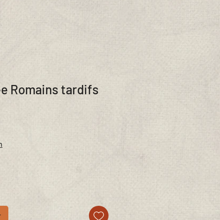
e Romains tardifs
n
r