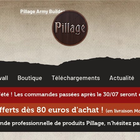
Pillage Army Builder
all
Boutique
Téléchargements
Actualité
té ! Les commandes passées après le 30/07 seront e
offerts dès 80 euros d'achat
!
(en livraison M
e professionnelle de produits Pillage, n'hésitez pa