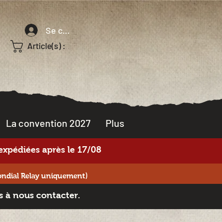
Se connecter
Article(s) :
La convention 2027
Plus
xpédiées après le 17/08
ondial Relay uniquement)
s à nous contacter.