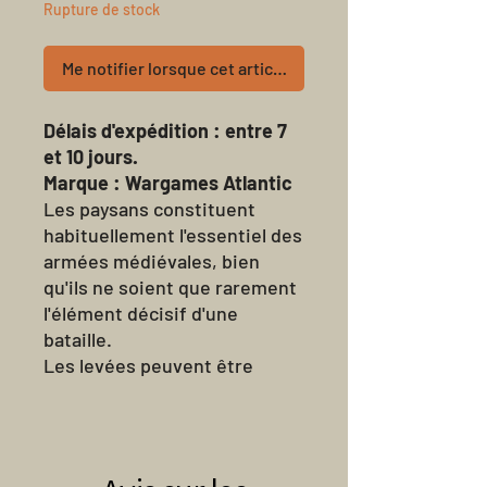
Rupture de stock
Me notifier lorsque cet article est disponible
Délais d'expédition : entre 7
et 10 jours.
Marque : Wargames Atlantic
Les paysans constituent
habituellement l'essentiel des
armées médiévales, bien
qu'ils ne soient que rarement
l'élément décisif d'une
bataille.
Les levées peuvent être
recrutées de différentes
manières : en tant que
membre de la maison d'un
seigneur, en tant que