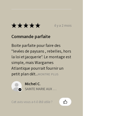
également présentes pour
permettent une plus grande
personnalisation de vos
paysans guerriers.
★
★
★
★
★
il y a 2 mois
Figurines en plastique à
Commande parfaite
assembler et à peindre.
Boite parfaite pour faire des
Socles non fournis.
"levées de paysans , rebelles, hors
la loi et jacquerie". Le montage est
Qu'y a-t-il dans la boite ?
simple, mais Wargames
24 figurines de guerriers
Atlantique pourrait fournir un
paysans médiévaux
petit plan dét...
MONTRE PLUS
13 têtes différentes
Michel C.
de nombreuses
SAINTE MARIE AUX MINES, Grand-Est
possibilités d'armes :
haches, épées, lances,
Cet avis vous a-t-il été utile ?
arcs, frondes, massues,
outils agricoles