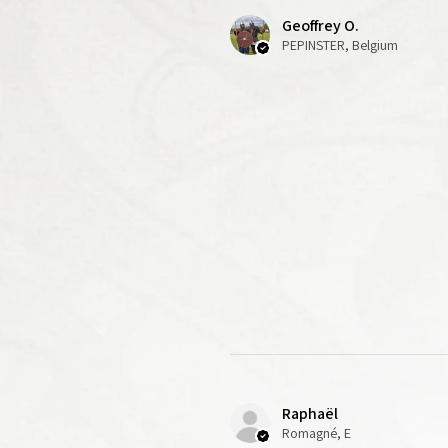
Figurines en plastique à as
Geoffrey O.
Socles et transferts non fo
PEPINSTER, Belgium
Raphaël
Romagné, E