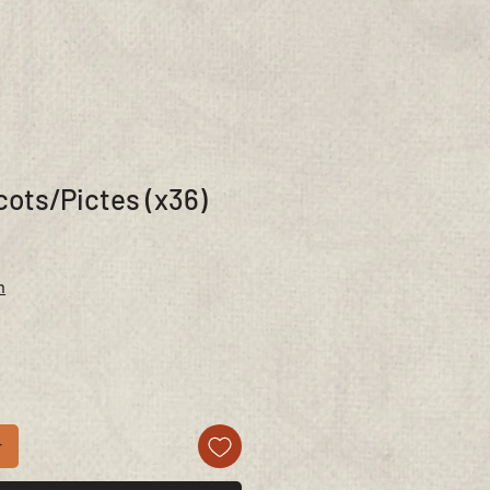
cots/Pictes (x36)
n
r