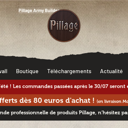
Pillage Army Builder
all
Boutique
Téléchargements
Actualité
té ! Les commandes passées après le 30/07 seront e
offerts dès 80 euros d'achat
!
(en livraison M
e professionnelle de produits Pillage, n'hésitez pa