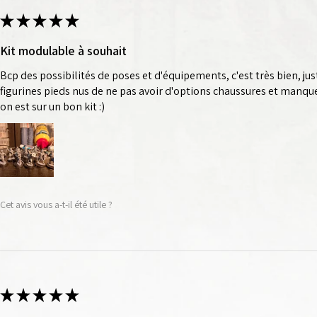
sembler et à peindre.
★
★
★
★
★
urnis.
Kit modulable à souhait
Bcp des possibilités de poses et d'équipements, c'est très bien, jus
figurines pieds nus de ne pas avoir d'options chaussures et manq
on est sur un bon kit :)
Cet avis vous a-t-il été utile ?
★
★
★
★
★