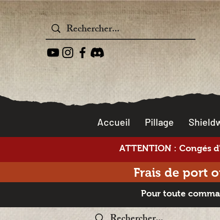
Accueil
Pillage
Shieldw
ATTENTION : Congés d'é
Frais de port 
Pour toute command