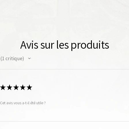
Avis sur les produits
1
critique
1
★
★
★
★
★
Cet avis vous a-t-il été utile ?