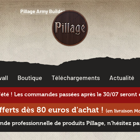
Pillage Army Builder
all
Boutique
Téléchargements
Actualité
té ! Les commandes passées après le 30/07 seront e
offerts dès 80 euros d'achat
!
(en livraison M
e professionnelle de produits Pillage, n'hésitez pa