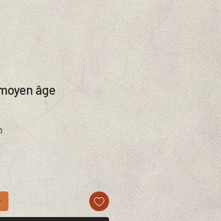
 moyen âge
n
r