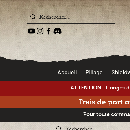
Accueil
Pillage
Shieldw
ATTENTION : Congés d'é
Frais de port 
Pour toute command