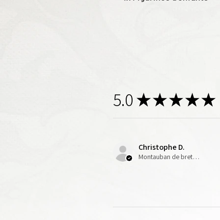
5.0
★
★
★
★
★
Christophe D.
Montauban de bretagne, E