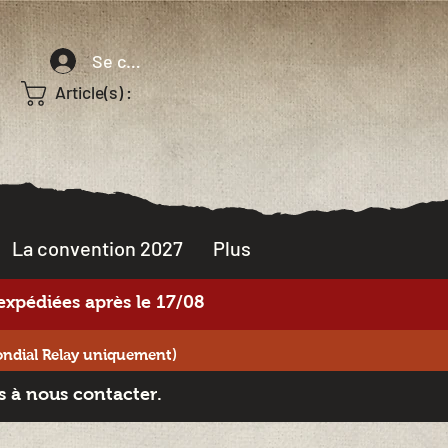
Se connecter
Article(s) :
La convention 2027
Plus
xpédiées après le 17/08
ondial Relay uniquement)
s à nous contacter.