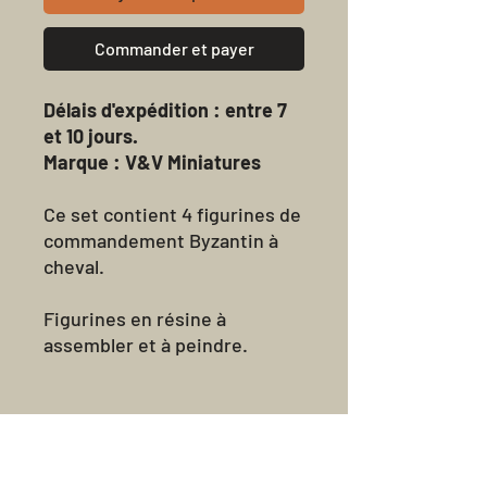
Commander et payer
Délais d'expédition : entre 7
et 10 jours.
Marque : V&V Miniatures
Ce set contient 4 figurines de
commandement Byzantin à
cheval.
Figurines en résine à
assembler et à peindre.
Socles fournis.
Avis sur les
produits