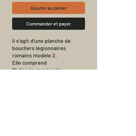
Ajouter au panier
Commander et payer
Il s'agit d'une planche de
boucliers légionnaires
romains modèle 2.
Elle comprend
12 décalcomanies de
boucliers.
Ces décalcomanies sont
conçues pour être utilisées
avec les figurines de
légionnaires de l'empire
romain Victrix.
Tous les transferts sont livrés
non coupés.