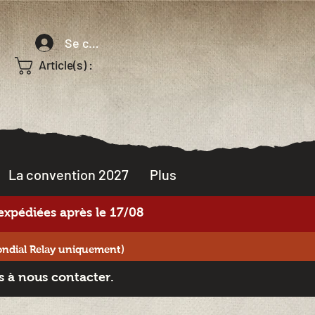
Se connecter
Article(s) :
La convention 2027
Plus
xpédiées après le 17/08
ondial Relay uniquement)
s à nous contacter.