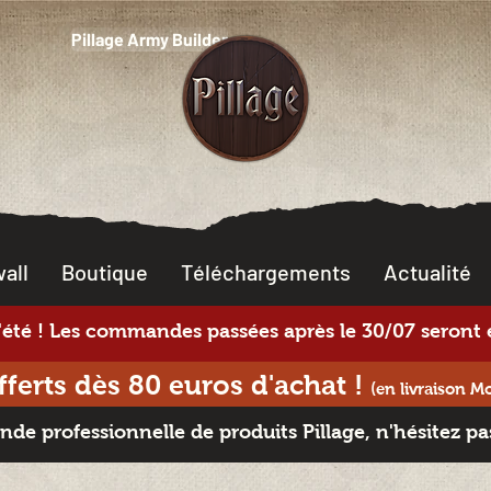
Pillage Army Builder
all
Boutique
Téléchargements
Actualité
té ! Les commandes passées après le 30/07 seront e
offerts dès 80 euros d'achat
!
(en livraison M
e professionnelle de produits Pillage, n'hésitez pa