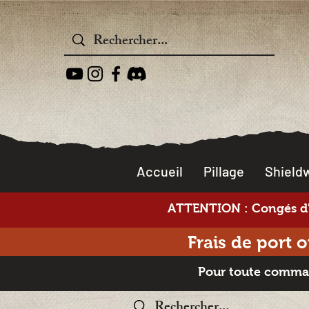
Accueil
Pillage
Shieldw
ATTENTION : Congés d'é
Frais de port 
Pour toute command