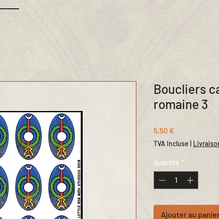
Boucliers c
romaine 3
Prix
5,50 €
TVA Incluse
|
Livraiso
Quantité
*
Ajouter au panie