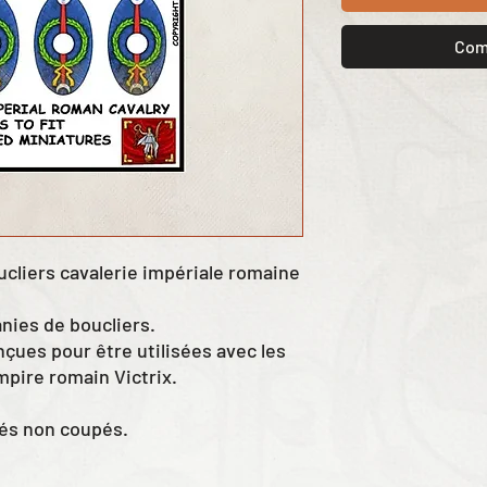
Com
oucliers cavalerie impériale romaine
nies de boucliers.
çues pour être utilisées avec les
empire romain Victrix.
rés non coupés.