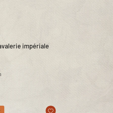
avalerie impériale
n
r