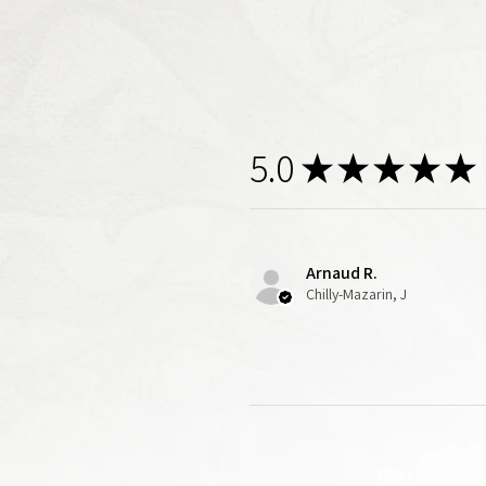
5.0
★
★
★
★
★
Arnaud R.
Chilly-Mazarin, J