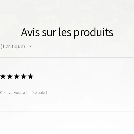
Avis sur les produits
1
critique
1
★
★
★
★
★
Cet avis vous a-t-il été utile ?