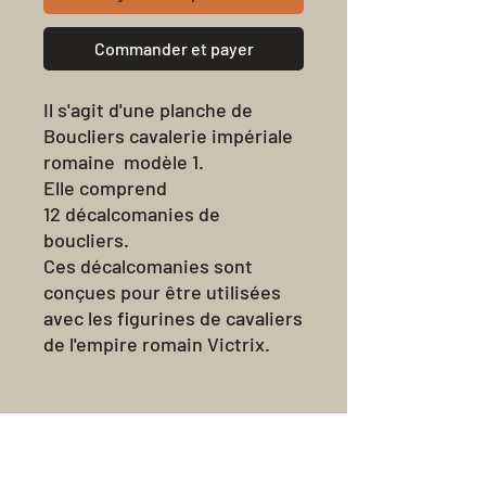
Commander et payer
Il s'agit d'une planche de
Boucliers cavalerie impériale
romaine modèle 1.
Elle comprend
12 décalcomanies de
boucliers.
Ces décalcomanies sont
conçues pour être utilisées
avec les figurines de cavaliers
de l'empire romain Victrix.
Tous les transferts sont livrés
non coupés.
Avis sur les
produits