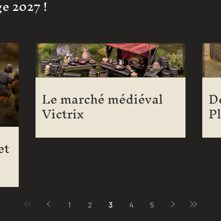
e 2027 !
Le marché médiéval
D
Victrix
P
s
et
1
2
3
4
5