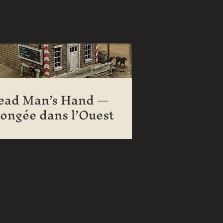
ead Man’s Hand —
longée dans l’Ouest
auvage