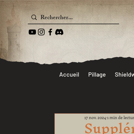
Accueil
Pillage
Shieldw
All Posts
Global
Supplé
17 nov. 2024
1 min de lectu