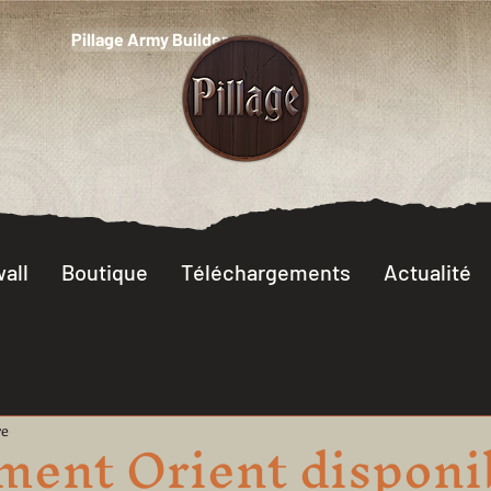
Pillage Army Builder
all
Boutique
Téléchargements
Actualité
ment Orient disponi
re