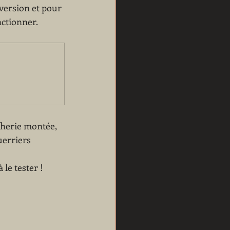
version et pour 
nctionner.
cherie montée, 
uerriers 
 le tester !