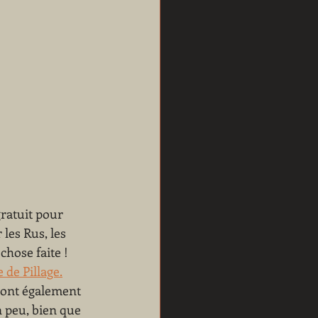
gratuit pour 
les Rus, les 
chose faite !
de Pillage.
eront également 
 peu, bien que 